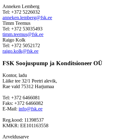
Anneken Lemberg
Tel: +372 5226032
anneken.lemberg@fsk.ee
Timm Teemus
Tel: +372 53035493
timm.teemus@fsk.ee
Raigo Kolk
Tel: +372 5052172
raigo.kolk@fsk.ee
FSK Soojuspump ja Konditsioneer OÜ
Kontor, ladu
Läike tee 32/1 Peetri alevik,
Rae vald 75312 Harjumaa
Tel: +372 6466081
Faks: +372 6466082
E-Mail:
info@fsk.ee
Reg.kood: 11398537
KMKR: EE101163558
Arveldusarve