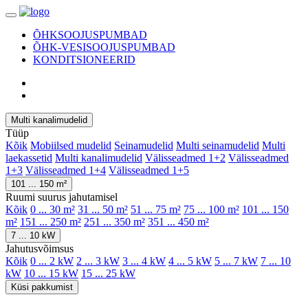
ÕHKSOOJUSPUMBAD
ÕHK-VESISOOJUSPUMBAD
KONDITSIONEERID
Multi kanalimudelid
Tüüp
Kõik
Mobiilsed mudelid
Seinamudelid
Multi seinamudelid
Multi
laekassetid
Multi kanalimudelid
Välisseadmed 1+2
Välisseadmed
1+3
Välisseadmed 1+4
Välisseadmed 1+5
101 ... 150 m²
Ruumi suurus jahutamisel
Kõik
0 ... 30 m²
31 ... 50 m²
51 ... 75 m²
75 ... 100 m²
101 ... 150
m²
151 ... 250 m²
251 ... 350 m²
351 ... 450 m²
7 ... 10 kW
Jahutusvõimsus
Kõik
0 ... 2 kW
2 ... 3 kW
3 ... 4 kW
4 ... 5 kW
5 ... 7 kW
7 ... 10
kW
10 ... 15 kW
15 ... 25 kW
Küsi pakkumist