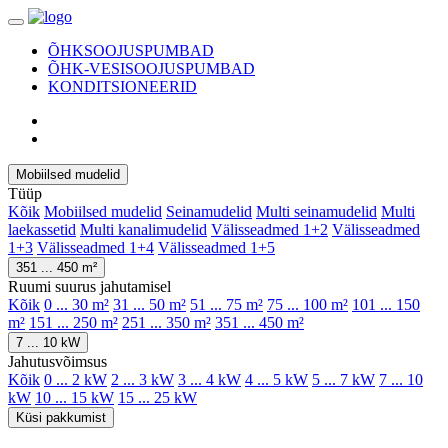
ÕHKSOOJUSPUMBAD
ÕHK-VESISOOJUSPUMBAD
KONDITSIONEERID
Mobiilsed mudelid
Tüüp
Kõik
Mobiilsed mudelid
Seinamudelid
Multi seinamudelid
Multi
laekassetid
Multi kanalimudelid
Välisseadmed 1+2
Välisseadmed
1+3
Välisseadmed 1+4
Välisseadmed 1+5
351 ... 450 m²
Ruumi suurus jahutamisel
Kõik
0 ... 30 m²
31 ... 50 m²
51 ... 75 m²
75 ... 100 m²
101 ... 150
m²
151 ... 250 m²
251 ... 350 m²
351 ... 450 m²
7 ... 10 kW
Jahutusvõimsus
Kõik
0 ... 2 kW
2 ... 3 kW
3 ... 4 kW
4 ... 5 kW
5 ... 7 kW
7 ... 10
kW
10 ... 15 kW
15 ... 25 kW
Küsi pakkumist