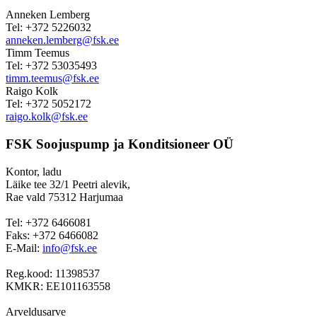
Anneken Lemberg
Tel: +372 5226032
anneken.lemberg@fsk.ee
Timm Teemus
Tel: +372 53035493
timm.teemus@fsk.ee
Raigo Kolk
Tel: +372 5052172
raigo.kolk@fsk.ee
FSK Soojuspump ja Konditsioneer OÜ
Kontor, ladu
Läike tee 32/1 Peetri alevik,
Rae vald 75312 Harjumaa
Tel: +372 6466081
Faks: +372 6466082
E-Mail:
info@fsk.ee
Reg.kood: 11398537
KMKR: EE101163558
Arveldusarve