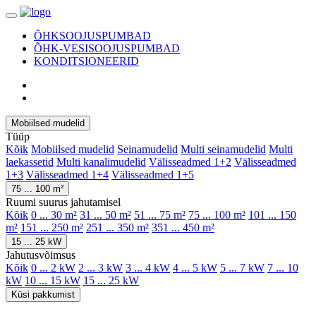
ÕHKSOOJUSPUMBAD
ÕHK-VESISOOJUSPUMBAD
KONDITSIONEERID
Mobiilsed mudelid
Tüüp
Kõik
Mobiilsed mudelid
Seinamudelid
Multi seinamudelid
Multi
laekassetid
Multi kanalimudelid
Välisseadmed 1+2
Välisseadmed
1+3
Välisseadmed 1+4
Välisseadmed 1+5
75 ... 100 m²
Ruumi suurus jahutamisel
Kõik
0 ... 30 m²
31 ... 50 m²
51 ... 75 m²
75 ... 100 m²
101 ... 150
m²
151 ... 250 m²
251 ... 350 m²
351 ... 450 m²
15 ... 25 kW
Jahutusvõimsus
Kõik
0 ... 2 kW
2 ... 3 kW
3 ... 4 kW
4 ... 5 kW
5 ... 7 kW
7 ... 10
kW
10 ... 15 kW
15 ... 25 kW
Küsi pakkumist