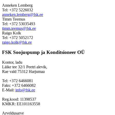
Anneken Lemberg
Tel: +372 5226032
anneken.lemberg@fsk.ee
Timm Teemus
Tel: +372 53035493
timm.teemus@fsk.ee
Raigo Kolk
Tel: +372 5052172
raigo.kolk@fsk.ee
FSK Soojuspump ja Konditsioneer OÜ
Kontor, ladu
Läike tee 32/1 Peetri alevik,
Rae vald 75312 Harjumaa
Tel: +372 6466081
Faks: +372 6466082
E-Mail:
info@fsk.ee
Reg.kood: 11398537
KMKR: EE101163558
Arveldusarve