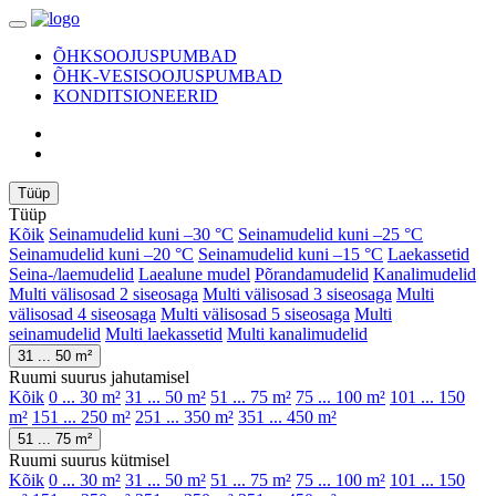
ÕHKSOOJUSPUMBAD
ÕHK-VESISOOJUSPUMBAD
KONDITSIONEERID
Tüüp
Tüüp
Kõik
Seinamudelid kuni –30 °C
Seinamudelid kuni –25 °C
Seinamudelid kuni –20 °C
Seinamudelid kuni –15 °C
Laekassetid
Seina-/laemudelid
Laealune mudel
Põrandamudelid
Kanalimudelid
Multi välisosad 2 siseosaga
Multi välisosad 3 siseosaga
Multi
välisosad 4 siseosaga
Multi välisosad 5 siseosaga
Multi
seinamudelid
Multi laekassetid
Multi kanalimudelid
31 ... 50 m²
Ruumi suurus jahutamisel
Kõik
0 ... 30 m²
31 ... 50 m²
51 ... 75 m²
75 ... 100 m²
101 ... 150
m²
151 ... 250 m²
251 ... 350 m²
351 ... 450 m²
51 ... 75 m²
Ruumi suurus kütmisel
Kõik
0 ... 30 m²
31 ... 50 m²
51 ... 75 m²
75 ... 100 m²
101 ... 150