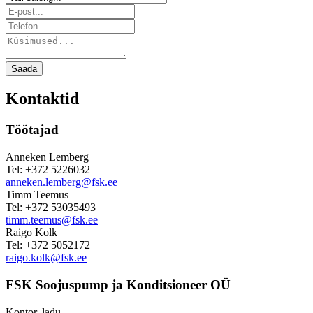
Saada
Kontaktid
Töötajad
Anneken Lemberg
Tel: +372 5226032
anneken.lemberg@fsk.ee
Timm Teemus
Tel: +372 53035493
timm.teemus@fsk.ee
Raigo Kolk
Tel: +372 5052172
raigo.kolk@fsk.ee
FSK Soojuspump ja Konditsioneer OÜ
Kontor, ladu